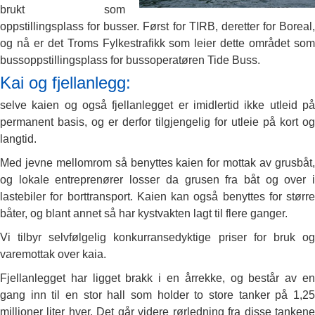
brukt som
oppstillingsplass for busser. Først for TIRB, deretter for Boreal,
og nå er det Troms Fylkestrafikk som leier dette området som
bussoppstillingsplass for bussoperatøren Tide Buss.
Kai og fjellanlegg:
selve kaien og også fjellanlegget er imidlertid ikke utleid på
permanent basis, og er derfor tilgjengelig for utleie på kort og
langtid.
Med jevne mellomrom så benyttes kaien for mottak av grusbåt,
og lokale entreprenører losser da grusen fra båt og over i
lastebiler for borttransport. Kaien kan også benyttes for større
båter, og blant annet så har kystvakten lagt til flere ganger.
Vi tilbyr selvfølgelig konkurransedyktige priser for bruk og
varemottak over kaia.
Fjellanlegget har ligget brakk i en årrekke, og består av en
gang inn til en stor hall som holder to store tanker på 1,25
millioner liter hver. Det går videre rørledning fra disse tankene